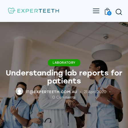
0
LABORATORY
Understanding lab reports for
patients
21 April 2020
IT@EXPERTEETH.COM.AU
0
Comments