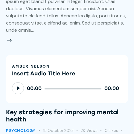
ipsum eget blandit pulvinar. Integer tincidunt. Cras
dapibus. Vivamus elementum semper nisi. Aenean
vulputate eleifend tellus. Aenean leo ligula, porttitor eu,
consequat vitae, eleifend ac, enim. Sed ut perspiciatis,
unde omnis…
AMBER NELSON
Insert Audio Title Here
Audio
00:00
00:00
Player
Key strategies for improving mental
health
15 October 2023
2K
Views
0
Likes
PSYCHOLOGY