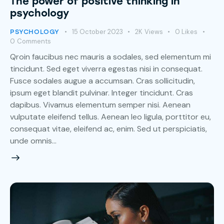
The power of positive thinking in
psychology
15 October 2023
2K
Views
0
Likes
PSYCHOLOGY
0
Comments
Qroin faucibus nec mauris a sodales, sed elementum mi
tincidunt. Sed eget viverra egestas nisi in consequat.
Fusce sodales augue a accumsan. Cras sollicitudin,
ipsum eget blandit pulvinar. Integer tincidunt. Cras
dapibus. Vivamus elementum semper nisi. Aenean
vulputate eleifend tellus. Aenean leo ligula, porttitor eu,
consequat vitae, eleifend ac, enim. Sed ut perspiciatis,
unde omnis…