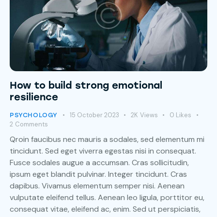
How to build strong emotional
resilience
15 October 2023
2K
Views
0
Likes
PSYCHOLOGY
2
Comments
Qroin faucibus nec mauris a sodales, sed elementum mi
tincidunt. Sed eget viverra egestas nisi in consequat.
Fusce sodales augue a accumsan. Cras sollicitudin,
ipsum eget blandit pulvinar. Integer tincidunt. Cras
dapibus. Vivamus elementum semper nisi. Aenean
vulputate eleifend tellus. Aenean leo ligula, porttitor eu,
consequat vitae, eleifend ac, enim. Sed ut perspiciatis,